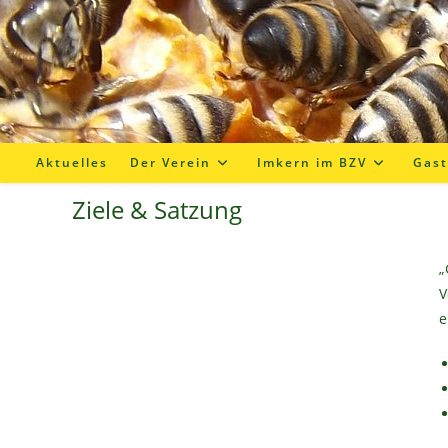
Zum
Inhalt
springen
Aktuelles
Der Verein
Imkern im BZV
Gast
Ziele & Satzung
„
V
e