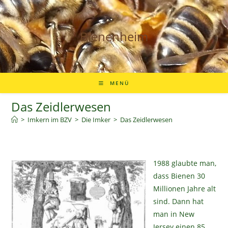
Zum
Inhalt
springen
Bienenheim
MENÜ
Das Zeidlerwesen
>
Imkern im BZV
>
Die Imker
>
Das Zeidlerwesen
1988 glaubte man,
dass Bienen 30
Millionen Jahre alt
sind. Dann hat
man in New
Jersey einen 85